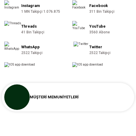
9.500,00 TL
Instagram
Facebook
7.900,00 TL
1 MN Takipçi 1.076.875
311 Bin Takipçi
%19
29 Parça Bird Garden Porselen Yemek Takımı
Threads
YouTube
41 Bin Takipçi
3560 Abone
13.500,00 TL
10.990,00 TL
WhatsApp
Twitter
2522 Takipçi
2522 Takipçi
MÜŞTERİ MEMUNİYETLERİ