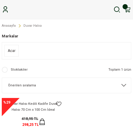
Anasayfa
Duvar Halısı
Markalar
Acar
Stoktakiler
Toplam 1 ürün
%29
Duvar Halısı Kedili Kadife Duvar
Halısı 70 Cm x 100 Cm İdeal
Dikdörtgen Pablo
418,95 TL
298,25 TL