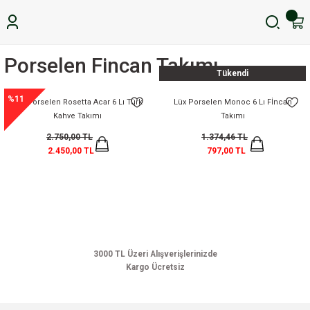
Porselen Fincan Takımı
Tükendi
%11
Lüx Porselen Rosetta Acar 6 Lı Türk
Lüx Porselen Monoc 6 Lı Fİncan
Kahve Takımı
Takımı
2.750,00 TL
1.374,46 TL
2.450,00 TL
797,00 TL
3000 TL Üzeri Alışverişlerinizde
Kargo Ücretsiz