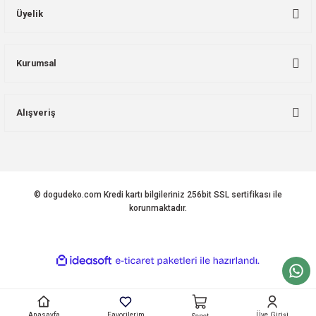
Üyelik
Kurumsal
Alışveriş
© dogudeko.com Kredi kartı bilgileriniz 256bit SSL sertifikası ile
korunmaktadır.
ideasoft
ile
e-
hazırlandı.
ticaret
paketleri
Anasayfa
Favorilerim
Üye Girişi