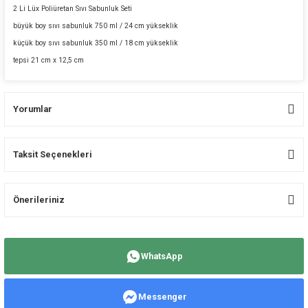
2 Li Lüx Poliüretan Sıvı Sabunluk Seti
büyük boy sıvı sabunluk 750 ml / 24 cm yükseklik
küçük boy sıvı sabunluk 350 ml / 18 cm yükseklik
tepsi 21 cm x 12,5 cm
Yorumlar
Taksit Seçenekleri
Bu ürüne ilk yorumu siz yapın!
Önerileriniz
Yorum Yaz
Bu ürünün fiyat bilgisi, resim, ürün açıklamalarında ve diğer konularda
yetersiz gördüğünüz noktaları öneri formunu kullanarak tarafımıza
WhatsApp
iletebilirsiniz.
Görüş ve önerileriniz için teşekkür ederiz.
Messenger
Ürün resmi kalitesiz, bozuk veya görüntülenemiyor.