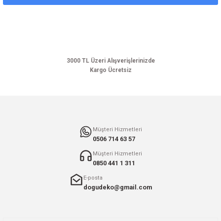
Ürün açıklamasında eksik bilgiler bulunuyor.
Ürün bilgilerinde hatalar bulunuyor.
Ürün fiyatı diğer sitelerden daha pahalı.
Bu ürüne benzer farklı alternatifler olmalı.
3000 TL Üzeri Alışverişlerinizde
Kargo Ücretsiz
Gönder
Müşteri Hizmetleri
0506 714 63 57
Müşteri Hizmetleri
0850 441 1 311
E-posta
dogudeko@gmail.com