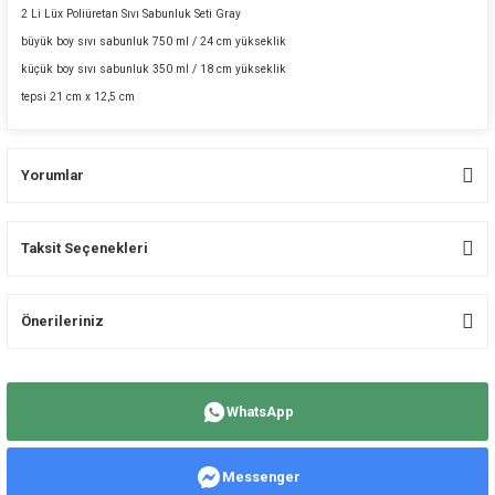
2 Li Lüx Poliüretan Sıvı Sabunluk Seti Gray
büyük boy sıvı sabunluk 750 ml / 24 cm yükseklik
küçük boy sıvı sabunluk 350 ml / 18 cm yükseklik
tepsi 21 cm x 12,5 cm
Yorumlar
Taksit Seçenekleri
Bu ürüne ilk yorumu siz yapın!
Önerileriniz
Yorum Yaz
Bu ürünün fiyat bilgisi, resim, ürün açıklamalarında ve diğer konularda
yetersiz gördüğünüz noktaları öneri formunu kullanarak tarafımıza
WhatsApp
iletebilirsiniz.
Görüş ve önerileriniz için teşekkür ederiz.
Messenger
Ürün resmi kalitesiz, bozuk veya görüntülenemiyor.