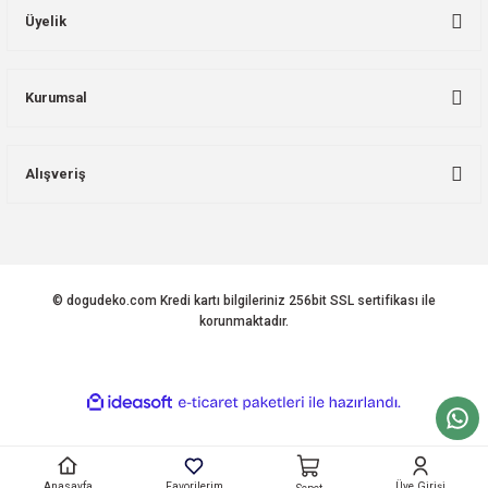
Üyelik
Kurumsal
Alışveriş
© dogudeko.com Kredi kartı bilgileriniz 256bit SSL sertifikası ile
korunmaktadır.
ideasoft
ile
e-
hazırlandı.
ticaret
paketleri
Anasayfa
Favorilerim
Üye Girişi