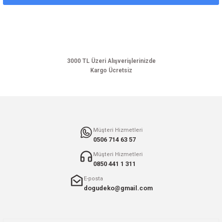
Ürün açıklamasında eksik bilgiler bulunuyor.
Ürün bilgilerinde hatalar bulunuyor.
Ürün fiyatı diğer sitelerden daha pahalı.
Bu ürüne benzer farklı alternatifler olmalı.
3000 TL Üzeri Alışverişlerinizde
Kargo Ücretsiz
Gönder
Müşteri Hizmetleri
0506 714 63 57
Müşteri Hizmetleri
0850 441 1 311
E-posta
dogudeko@gmail.com