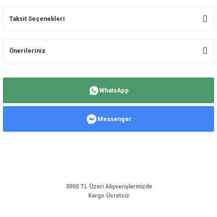
Taksit Seçenekleri
Bu ürüne ilk yorumu siz yapın!
Önerileriniz
Yorum Yaz
Bu ürünün fiyat bilgisi, resim, ürün açıklamalarında ve diğer konularda
yetersiz gördüğünüz noktaları öneri formunu kullanarak tarafımıza
WhatsApp
iletebilirsiniz.
Görüş ve önerileriniz için teşekkür ederiz.
Messenger
Ürün resmi kalitesiz, bozuk veya görüntülenemiyor.
Ürün açıklamasında eksik bilgiler bulunuyor.
Ürün bilgilerinde hatalar bulunuyor.
Ürün fiyatı diğer sitelerden daha pahalı.
Bu ürüne benzer farklı alternatifler olmalı.
3000 TL Üzeri Alışverişlerinizde
Kargo Ücretsiz