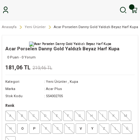
Anasayfa
Yeni Ürünler
Acar Porselen Danny Gold Yaldızlı Beyaz Harf Kupa
Acar Porselen Danny Gold Yaldızlı Beyaz Harf Kupa
0 Puan - 0 Yorum
181,06 TL
219,46 TL
Kategori
Yeni Ürünler
,
Kupa
Marka
Acar Plus
Stok Kodu
554002705
Renk
A
B
C
D
E
F
G
H
İ
K
M
N
O
P
R
S
T
V
Y
Z
L
Ö