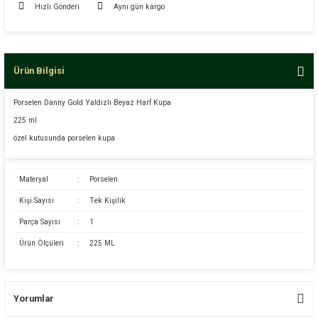
Hızlı Gönderi
Aynı gün kargo
Ürün Bilgisi
Porselen Danny Gold Yaldızlı Beyaz Harf Kupa
225 ml
özel kutusunda porselen kupa
Materyal
:
Porselen
Kişi Sayısı
:
Tek Kişilik
Parça Sayısı
:
1
Ürün Ölçüleri
:
225 ML
Yorumlar