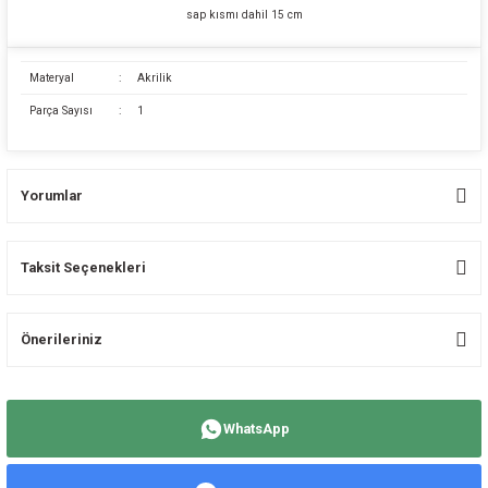
sap kısmı dahil 15 cm
Materyal
:
Akrilik
Parça Sayısı
:
1
Yorumlar
Taksit Seçenekleri
Bu ürüne ilk yorumu siz yapın!
Önerileriniz
Yorum Yaz
Bu ürünün fiyat bilgisi, resim, ürün açıklamalarında ve diğer konularda
yetersiz gördüğünüz noktaları öneri formunu kullanarak tarafımıza
WhatsApp
iletebilirsiniz.
Görüş ve önerileriniz için teşekkür ederiz.