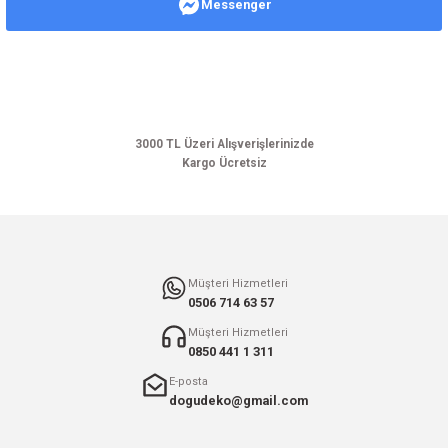
Messenger
Ürün resmi kalitesiz, bozuk veya görüntülenemiyor.
Ürün açıklamasında eksik bilgiler bulunuyor.
Ürün bilgilerinde hatalar bulunuyor.
Ürün fiyatı diğer sitelerden daha pahalı.
Bu ürüne benzer farklı alternatifler olmalı.
3000 TL Üzeri Alışverişlerinizde
Kargo Ücretsiz
Gönder
Müşteri Hizmetleri
0506 714 63 57
Müşteri Hizmetleri
0850 441 1 311
E-posta
dogudeko@gmail.com