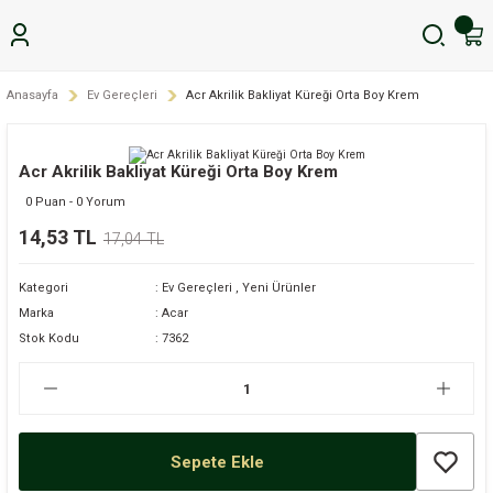
Anasayfa
Ev Gereçleri
Acr Akrilik Bakliyat Küreği Orta Boy Krem
Acr Akrilik Bakliyat Küreği Orta Boy Krem
0 Puan - 0 Yorum
14,53 TL
17,04 TL
Kategori
Ev Gereçleri
,
Yeni Ürünler
Marka
Acar
Stok Kodu
7362
Sepete Ekle