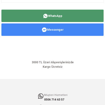
Bu ürünün fiyat bilgisi, resim, ürün açıklamalarında ve diğer konularda
yetersiz gördüğünüz noktaları öneri formunu kullanarak tarafımıza
WhatsApp
iletebilirsiniz.
Görüş ve önerileriniz için teşekkür ederiz.
Messenger
Ürün resmi kalitesiz, bozuk veya görüntülenemiyor.
Ürün açıklamasında eksik bilgiler bulunuyor.
Ürün bilgilerinde hatalar bulunuyor.
Ürün fiyatı diğer sitelerden daha pahalı.
Bu ürüne benzer farklı alternatifler olmalı.
3000 TL Üzeri Alışverişlerinizde
Kargo Ücretsiz
Gönder
Müşteri Hizmetleri
0506 714 63 57