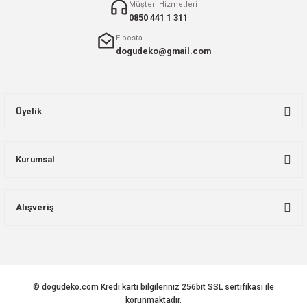
Müşteri Hizmetleri
0850 441 1 311
E-posta
dogudeko@gmail.com
Üyelik
Kurumsal
Alışveriş
© dogudeko.com Kredi kartı bilgileriniz 256bit SSL sertifikası ile
korunmaktadır.