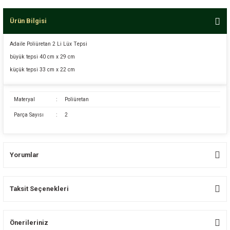
Ürün Bilgisi
Adaile Poliüretan 2 Li Lüx Tepsi
büyük tepsi 40 cm x 29 cm
küçük tepsi 33 cm x 22 cm
Materyal
:
Poliüretan
Parça Sayısı
:
2
Yorumlar
Taksit Seçenekleri
Bu ürüne ilk yorumu siz yapın!
Önerileriniz
Yorum Yaz