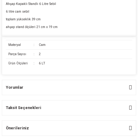
Ahşap Kapaklı Standlı 6 Litre Sebil
6 litre cam sebil
toplam yükseklik 39 cm
ahşap stand ölçüleri 21 cm x 19 cm
Materyal
:
Cam
Parça Sayısı
:
2
Ürün Ölçüleri
:
6 LT
Yorumlar
Taksit Seçenekleri
Bu ürüne ilk yorumu siz yapın!
Önerileriniz
Yorum Yaz