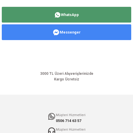
Bu ürünün fiyat bilgisi, resim, ürün açıklamalarında ve diğer konularda
yetersiz gördüğünüz noktaları öneri formunu kullanarak tarafımıza
WhatsApp
iletebilirsiniz.
Görüş ve önerileriniz için teşekkür ederiz.
Messenger
Ürün resmi kalitesiz, bozuk veya görüntülenemiyor.
Ürün açıklamasında eksik bilgiler bulunuyor.
Ürün bilgilerinde hatalar bulunuyor.
Ürün fiyatı diğer sitelerden daha pahalı.
Bu ürüne benzer farklı alternatifler olmalı.
3000 TL Üzeri Alışverişlerinizde
Kargo Ücretsiz
Gönder
Müşteri Hizmetleri
0506 714 63 57
Müşteri Hizmetleri