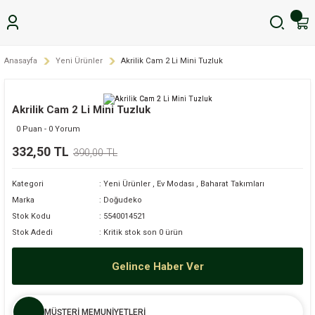
Anasayfa
Yeni Ürünler
Akrilik Cam 2 Li Mini Tuzluk
Akrilik Cam 2 Li Mini Tuzluk
0 Puan - 0 Yorum
332,50 TL
390,00 TL
Kategori
Yeni Ürünler
,
Ev Modası
,
Baharat Takımları
Marka
Doğudeko
Stok Kodu
5540014521
Stok Adedi
Kritik stok son 0 ürün
Gelince Haber Ver
MÜŞTERİ MEMUNİYETLERİ