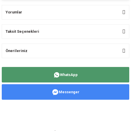
Yorumlar
Taksit Seçenekleri
Bu ürüne ilk yorumu siz yapın!
Önerileriniz
Yorum Yaz
Bu ürünün fiyat bilgisi, resim, ürün açıklamalarında ve diğer konularda
yetersiz gördüğünüz noktaları öneri formunu kullanarak tarafımıza
WhatsApp
iletebilirsiniz.
Görüş ve önerileriniz için teşekkür ederiz.
Messenger
Ürün resmi kalitesiz, bozuk veya görüntülenemiyor.
Ürün açıklamasında eksik bilgiler bulunuyor.
Ürün bilgilerinde hatalar bulunuyor.
Ürün fiyatı diğer sitelerden daha pahalı.
Bu ürüne benzer farklı alternatifler olmalı.