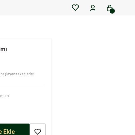
ımı
başlayan taksitlerle!!
ımları
 Ekle