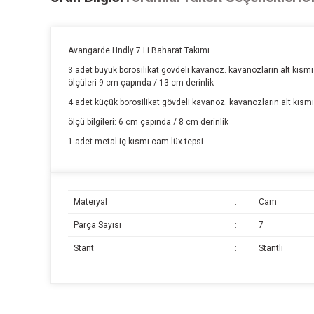
Avangarde Hndly 7 Li Baharat Takımı
3 adet büyük borosilikat gövdeli kavanoz. kavanozların alt kısmı
ölçüleri 9 cm çapında / 13 cm derinlik
4 adet küçük borosilikat gövdeli kavanoz. kavanozların alt kısm
ölçü bilgileri: 6 cm çapında / 8 cm derinlik
1 adet metal iç kısmı cam lüx tepsi
Materyal
:
Cam
Parça Sayısı
:
7
Stant
:
Stantlı
Bu ürünün fiyat bilgisi, resim, ürün açıklamalarında ve diğer k