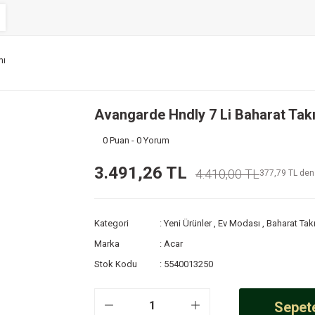
mı
Avangarde Hndly 7 Li Baharat Tak
0 Puan - 0 Yorum
3.491,26 TL
4.410,00 TL
377,79 TL den 
Kategori
Yeni Ürünler
,
Ev Modası
,
Baharat Tak
Marka
Acar
Stok Kodu
5540013250
Sepete