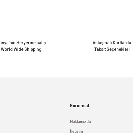
Bu ürüne ilk yorumu siz yapın!
Yorum Yaz
ünya’nın Heryerine satış
Anlaşmalı Kartlarda
World Wide Shipping
Taksit Seçenekleri
Gönder
Kurumsal
Hakkımızda
İletişim