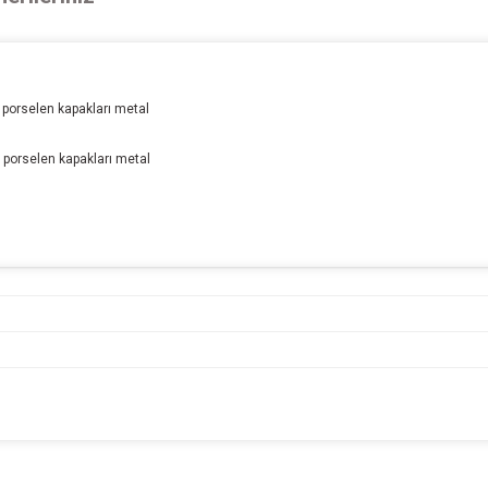
 porselen kapakları metal
ı porselen kapakları metal
onularda yetersiz gördüğünüz noktaları öneri formunu kullanarak tarafımıza ileteb