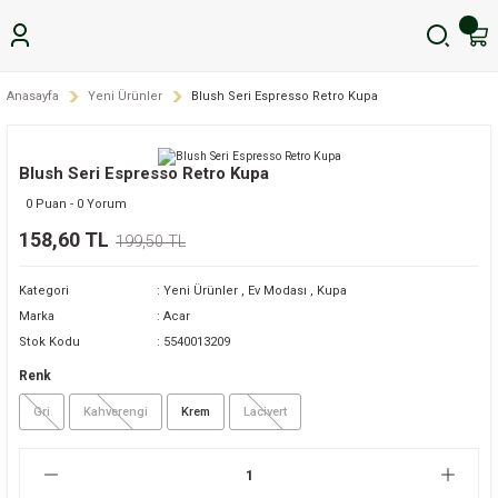
Anasayfa
Yeni Ürünler
Blush Seri Espresso Retro Kupa
Blush Seri Espresso Retro Kupa
0 Puan - 0 Yorum
158,60 TL
199,50 TL
Kategori
Yeni Ürünler
,
Ev Modası
,
Kupa
Marka
Acar
Stok Kodu
5540013209
Renk
Gri
Kahverengi
Krem
Lacivert