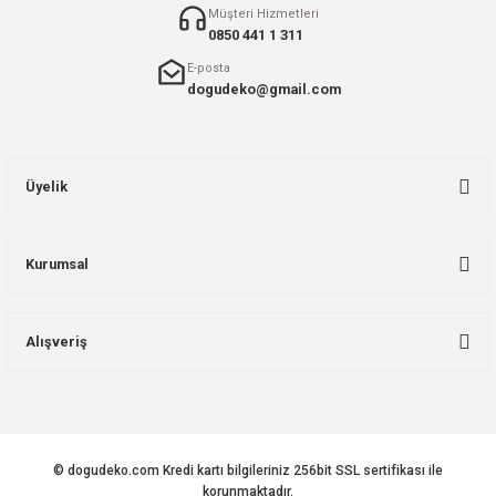
Müşteri Hizmetleri
0850 441 1 311
E-posta
dogudeko@gmail.com
Üyelik
Kurumsal
Alışveriş
© dogudeko.com Kredi kartı bilgileriniz 256bit SSL sertifikası ile
korunmaktadır.