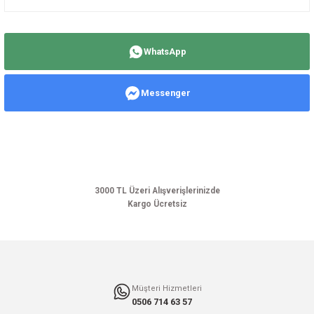
Bu ürünün fiyat bilgisi, resim, ürün açıklamalarında ve diğer konularda
yetersiz gördüğünüz noktaları öneri formunu kullanarak tarafımıza
WhatsApp
iletebilirsiniz.
Görüş ve önerileriniz için teşekkür ederiz.
Messenger
Ürün resmi kalitesiz, bozuk veya görüntülenemiyor.
Ürün açıklamasında eksik bilgiler bulunuyor.
Ürün bilgilerinde hatalar bulunuyor.
Ürün fiyatı diğer sitelerden daha pahalı.
Bu ürüne benzer farklı alternatifler olmalı.
3000 TL Üzeri Alışverişlerinizde
Kargo Ücretsiz
Gönder
Müşteri Hizmetleri
0506 714 63 57