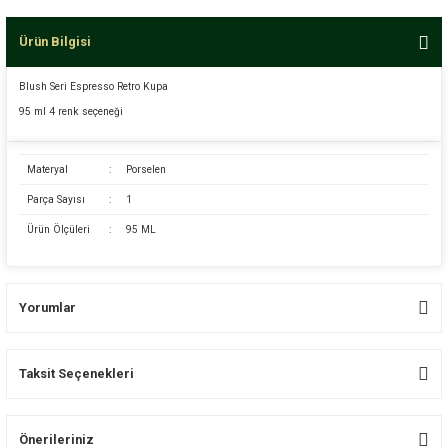
Ürün Bilgisi
Blush Seri Espresso Retro Kupa
95 ml 4 renk seçeneği
Materyal
:
Porselen
Parça Sayısı
:
1
Ürün Ölçüleri
:
95 ML
Yorumlar
Taksit Seçenekleri
Bu ürüne ilk yorumu siz yapın!
Önerileriniz
Yorum Yaz