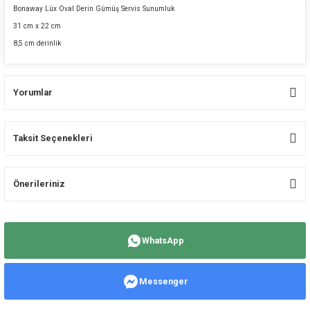
Bonaway Lüx Oval Derin Gümüş Servis Sunumluk
31 cm x 22 cm
8,5 cm derinlik
Yorumlar
Taksit Seçenekleri
Bu ürüne ilk yorumu siz yapın!
Önerileriniz
Yorum Yaz
Bu ürünün fiyat bilgisi, resim, ürün açıklamalarında ve diğer konularda
yetersiz gördüğünüz noktaları öneri formunu kullanarak tarafımıza
WhatsApp
iletebilirsiniz.
Görüş ve önerileriniz için teşekkür ederiz.
Messenger
Ürün resmi kalitesiz, bozuk veya görüntülenemiyor.