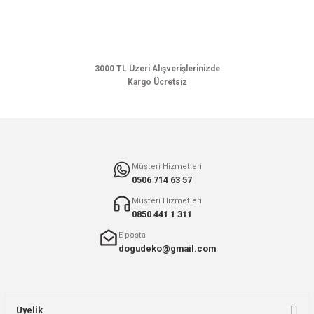
Ürün açıklamasında eksik bilgiler bulunuyor.
Ürün bilgilerinde hatalar bulunuyor.
Ürün fiyatı diğer sitelerden daha pahalı.
Bu ürüne benzer farklı alternatifler olmalı.
3000 TL Üzeri Alışverişlerinizde
Kargo Ücretsiz
Gönder
Müşteri Hizmetleri
0506 714 63 57
Müşteri Hizmetleri
0850 441 1 311
E-posta
dogudeko@gmail.com
Üyelik