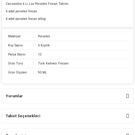
Cassandra 6 Lı Lüx Porselen Fincan Takımı
6 adet porselen fincan
6 adet porselen fincan altlığı
Materyal
:
Porselen
Kişi Sayısı
:
6 Kişilik
Parça Sayısı
:
12
Ürün Türü
:
Türk Kahvesi Fincanı
Ürün Ölçüleri
:
90 ML
Yorumlar
Taksit Seçenekleri
Bu ürüne ilk yorumu siz yapın!