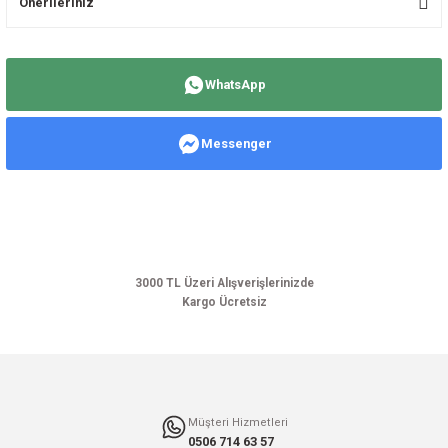
Önerileriniz
Yorum Yaz
Bu ürünün fiyat bilgisi, resim, ürün açıklamalarında ve diğer konularda
yetersiz gördüğünüz noktaları öneri formunu kullanarak tarafımıza
WhatsApp
iletebilirsiniz.
Görüş ve önerileriniz için teşekkür ederiz.
Messenger
Ürün resmi kalitesiz, bozuk veya görüntülenemiyor.
Ürün açıklamasında eksik bilgiler bulunuyor.
Ürün bilgilerinde hatalar bulunuyor.
Ürün fiyatı diğer sitelerden daha pahalı.
Bu ürüne benzer farklı alternatifler olmalı.
3000 TL Üzeri Alışverişlerinizde
Kargo Ücretsiz
Gönder
Müşteri Hizmetleri
0506 714 63 57