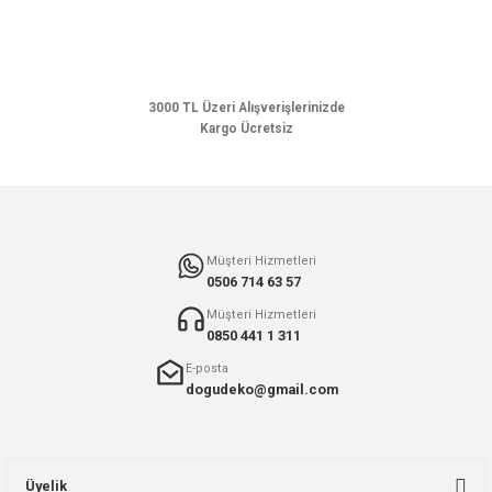
Ürün açıklamasında eksik bilgiler bulunuyor.
Ürün bilgilerinde hatalar bulunuyor.
Ürün fiyatı diğer sitelerden daha pahalı.
Bu ürüne benzer farklı alternatifler olmalı.
3000 TL Üzeri Alışverişlerinizde
Kargo Ücretsiz
Gönder
Müşteri Hizmetleri
0506 714 63 57
Müşteri Hizmetleri
0850 441 1 311
E-posta
dogudeko@gmail.com
Üyelik