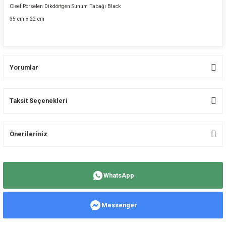
Cleef Porselen Dikdörtgen Sunum Tabağı Black
35 cm x 22 cm
Yorumlar
Taksit Seçenekleri
Bu ürüne ilk yorumu siz yapın!
Önerileriniz
Yorum Yaz
Bu ürünün fiyat bilgisi, resim, ürün açıklamalarında ve diğer konularda
yetersiz gördüğünüz noktaları öneri formunu kullanarak tarafımıza
WhatsApp
iletebilirsiniz.
Görüş ve önerileriniz için teşekkür ederiz.
Messenger
Ürün resmi kalitesiz, bozuk veya görüntülenemiyor.