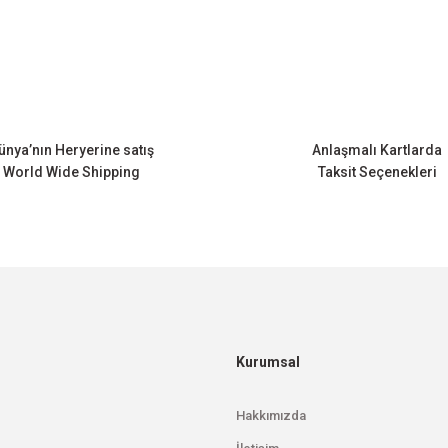
Bu ürüne ilk yorumu siz yapın!
Yorum Yaz
ünya’nın Heryerine satış
Anlaşmalı Kartlarda
World Wide Shipping
Taksit Seçenekleri
Gönder
Kurumsal
Hakkımızda