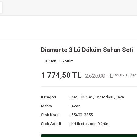
Diamante 3 Lü Döküm Sahan Seti
0 Puan - 0 Yorum
1.774,50 TL
2.625,00 TL
192,02 TL den 
Kategori
Yeni Ürünler
,
Ev Modası
,
Tava
Marka
Acar
Stok Kodu
5540013855
Stok Adedi
Kritik stok son 0 ürün