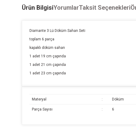
Ürün Bilgisi
Yorumlar
Taksit Seçenekleri
Ön
Diamante 3 Lü Döküm Sahan Seti
toplam 6 parça
kapaklı döküm sahan
1 adet 19 cm çapında
1 adet 21 cm çapında
1 adet 23 cm çapında
Materyal
:
Döküm
Parça Sayısı
:
6
Bu ürünün fiyat bilgisi, resim, ürün açıklamalarında ve diğer k