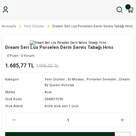
Anasayfa
Yeni Ürünler
Dream Seri Lüx Porselen Derin Servis Tabağı Hrns
Dream Seri Lüx Porselen Derin Servis Tabağı Hrns
0 Puan - 0 Yorum
1.685,77 TL
1.995,00 TL
Kategori
Yeni Ürünler
,
Ev Modası
,
Porselen Servisler
,
Dream
By Queen Victorya
Marka
Acar
Stok Kodu
5540013190
Stok Adedi
Kritik stok son 1 ürün