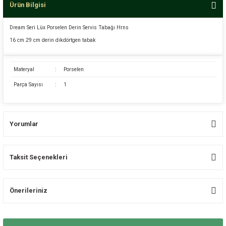
Ürün Bilgisi
Dream Seri Lüx Porselen Derin Servis Tabağı Hrns
16 cm 29 cm derin dikdörtgen tabak
Materyal
:
Porselen
Parça Sayısı
:
1
Yorumlar
Taksit Seçenekleri
Bu ürüne ilk yorumu siz yapın!
Önerileriniz
Yorum Yaz
Bu ürünün fiyat bilgisi, resim, ürün açıklamalarında ve diğer konularda
yetersiz gördüğünüz noktaları öneri formunu kullanarak tarafımıza