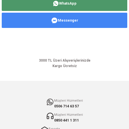
WhatsApp
iletebilirsiniz.
Görüş ve önerileriniz için teşekkür ederiz.
Messenger
Ürün resmi kalitesiz, bozuk veya görüntülenemiyor.
Ürün açıklamasında eksik bilgiler bulunuyor.
Ürün bilgilerinde hatalar bulunuyor.
Ürün fiyatı diğer sitelerden daha pahalı.
Bu ürüne benzer farklı alternatifler olmalı.
3000 TL Üzeri Alışverişlerinizde
Kargo Ücretsiz
Gönder
Müşteri Hizmetleri
0506 714 63 57
Müşteri Hizmetleri
0850 441 1 311
E-posta