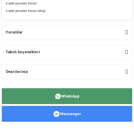
6 adet porselen fincan
6 adet porselen fincan altlığı
Yorumlar
Taksit Seçenekleri
Bu ürüne ilk yorumu siz yapın!
Önerileriniz
Yorum Yaz
Bu ürünün fiyat bilgisi, resim, ürün açıklamalarında ve diğer konularda
yetersiz gördüğünüz noktaları öneri formunu kullanarak tarafımıza
WhatsApp
iletebilirsiniz.
Görüş ve önerileriniz için teşekkür ederiz.
Messenger
Ürün resmi kalitesiz, bozuk veya görüntülenemiyor.
Ürün açıklamasında eksik bilgiler bulunuyor.