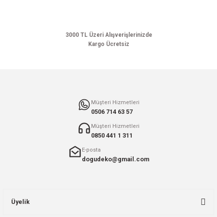
Ürün bilgilerinde hatalar bulunuyor.
Ürün fiyatı diğer sitelerden daha pahalı.
Bu ürüne benzer farklı alternatifler olmalı.
3000 TL Üzeri Alışverişlerinizde
Kargo Ücretsiz
Gönder
Müşteri Hizmetleri
0506 714 63 57
Müşteri Hizmetleri
0850 441 1 311
E-posta
dogudeko@gmail.com
Üyelik