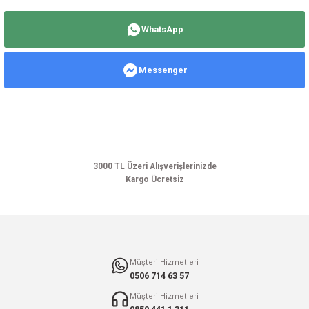
Bu ürünün fiyat bilgisi, resim, ürün açıklamalarında ve diğer konularda
yetersiz gördüğünüz noktaları öneri formunu kullanarak tarafımıza
WhatsApp
iletebilirsiniz.
Görüş ve önerileriniz için teşekkür ederiz.
Messenger
Ürün resmi kalitesiz, bozuk veya görüntülenemiyor.
Ürün açıklamasında eksik bilgiler bulunuyor.
Ürün bilgilerinde hatalar bulunuyor.
Ürün fiyatı diğer sitelerden daha pahalı.
Bu ürüne benzer farklı alternatifler olmalı.
3000 TL Üzeri Alışverişlerinizde
Kargo Ücretsiz
Gönder
Müşteri Hizmetleri
0506 714 63 57
Müşteri Hizmetleri