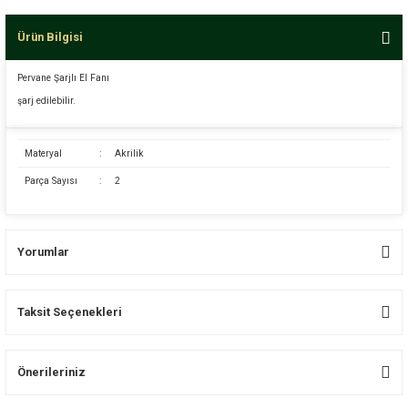
Ürün Bilgisi
Pervane Şarjlı El Fanı
şarj edilebilir.
Materyal
:
Akrilik
Parça Sayısı
:
2
Yorumlar
Taksit Seçenekleri
Bu ürüne ilk yorumu siz yapın!
Önerileriniz
Yorum Yaz