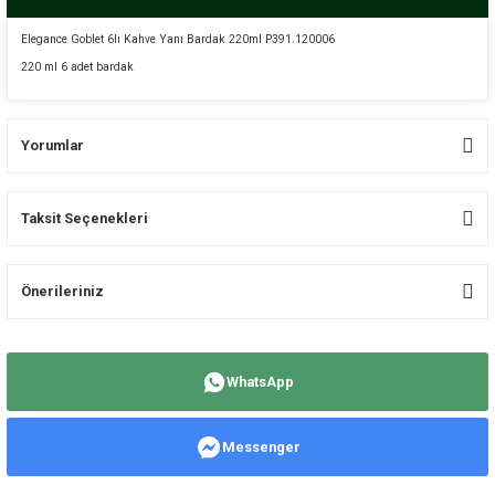
Elegance Goblet 6lı Kahve Yanı Bardak 220ml P391.120006
220 ml 6 adet bardak
Yorumlar
Taksit Seçenekleri
Bu ürüne ilk yorumu siz yapın!
Önerileriniz
Yorum Yaz
Bu ürünün fiyat bilgisi, resim, ürün açıklamalarında ve diğer konularda
yetersiz gördüğünüz noktaları öneri formunu kullanarak tarafımıza
WhatsApp
iletebilirsiniz.
Görüş ve önerileriniz için teşekkür ederiz.
Messenger
Ürün resmi kalitesiz, bozuk veya görüntülenemiyor.
Ürün açıklamasında eksik bilgiler bulunuyor.