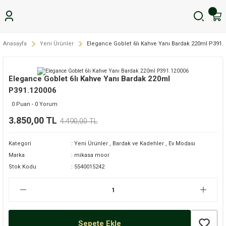
Anasayfa
Yeni Ürünler
Elegance Goblet 6lı Kahve Yanı Bardak 220ml P391.
Elegance Goblet 6lı Kahve Yanı Bardak 220ml
P391.120006
0 Puan - 0 Yorum
3.850,00 TL
4.490,00 TL
Kategori
Yeni Ürünler
,
Bardak ve Kadehler
,
Ev Modası
Marka
mikasa moor
Stok Kodu
5540015242
Sepete Ekle