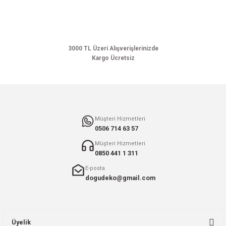
Ürün bilgilerinde hatalar bulunuyor.
Ürün fiyatı diğer sitelerden daha pahalı.
Bu ürüne benzer farklı alternatifler olmalı.
3000 TL Üzeri Alışverişlerinizde
Kargo Ücretsiz
Gönder
Müşteri Hizmetleri
0506 714 63 57
Müşteri Hizmetleri
0850 441 1 311
E-posta
dogudeko@gmail.com
Üyelik