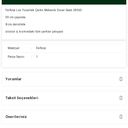
Ferforje Lüx Yuvarlak Çarklı Mekanik Duvar Saati 05963
59 cm çapında
8 cm derinlikte
ürünün iç kısmındaki tüm çarklar çalışıyor.
Materyal
:
Ferforje
Parça Sayısı
:
1
Yorumlar
Taksit Seçenekleri
Bu ürüne ilk yorumu siz yapın!
Önerileriniz
Yorum Yaz