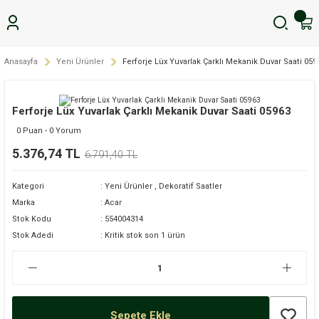
Anasayfa
Yeni Ürünler
Ferforje Lüx Yuvarlak Çarklı Mekanik Duvar Saati 059
Ferforje Lüx Yuvarlak Çarklı Mekanik Duvar Saati 05963
0 Puan - 0 Yorum
5.376,74 TL
6.791,40 TL
Kategori
Yeni Ürünler
,
Dekoratif Saatler
Marka
Acar
Stok Kodu
554004314
Stok Adedi
Kritik stok son 1 ürün
Sepete Ekle