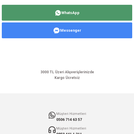
Bu ürünün fiyat bilgisi, resim, ürün açıklamalarında ve diğer konularda
yetersiz gördüğünüz noktaları öneri formunu kullanarak tarafımıza
WhatsApp
iletebilirsiniz.
Görüş ve önerileriniz için teşekkür ederiz.
Messenger
Ürün resmi kalitesiz, bozuk veya görüntülenemiyor.
Ürün açıklamasında eksik bilgiler bulunuyor.
Ürün bilgilerinde hatalar bulunuyor.
Ürün fiyatı diğer sitelerden daha pahalı.
Bu ürüne benzer farklı alternatifler olmalı.
3000 TL Üzeri Alışverişlerinizde
Kargo Ücretsiz
Gönder
Müşteri Hizmetleri
0506 714 63 57
Müşteri Hizmetleri