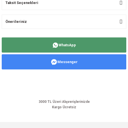
Taksit Seçenekleri
Bu ürüne ilk yorumu siz yapın!
Önerileriniz
Yorum Yaz
Bu ürünün fiyat bilgisi, resim, ürün açıklamalarında ve diğer konularda
yetersiz gördüğünüz noktaları öneri formunu kullanarak tarafımıza
WhatsApp
iletebilirsiniz.
Görüş ve önerileriniz için teşekkür ederiz.
Messenger
Ürün resmi kalitesiz, bozuk veya görüntülenemiyor.
Ürün açıklamasında eksik bilgiler bulunuyor.
Ürün bilgilerinde hatalar bulunuyor.
Ürün fiyatı diğer sitelerden daha pahalı.
Bu ürüne benzer farklı alternatifler olmalı.
3000 TL Üzeri Alışverişlerinizde
Kargo Ücretsiz