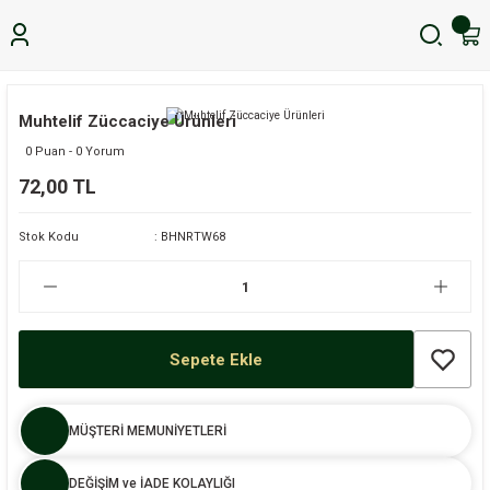
Muhtelif Züccaciye Ürünleri
0 Puan - 0 Yorum
72,00 TL
Stok Kodu
BHNRTW68
Sepete Ekle
MÜŞTERİ MEMUNİYETLERİ
DEĞİŞİM ve İADE KOLAYLIĞI