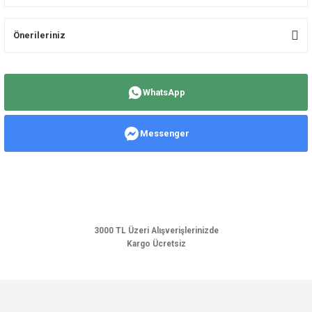
Önerileriniz
Yorum Yaz
Bu ürünün fiyat bilgisi, resim, ürün açıklamalarında ve diğer konularda
yetersiz gördüğünüz noktaları öneri formunu kullanarak tarafımıza
WhatsApp
iletebilirsiniz.
Görüş ve önerileriniz için teşekkür ederiz.
Messenger
Ürün resmi kalitesiz, bozuk veya görüntülenemiyor.
Ürün açıklamasında eksik bilgiler bulunuyor.
Ürün bilgilerinde hatalar bulunuyor.
Ürün fiyatı diğer sitelerden daha pahalı.
Bu ürüne benzer farklı alternatifler olmalı.
3000 TL Üzeri Alışverişlerinizde
Kargo Ücretsiz