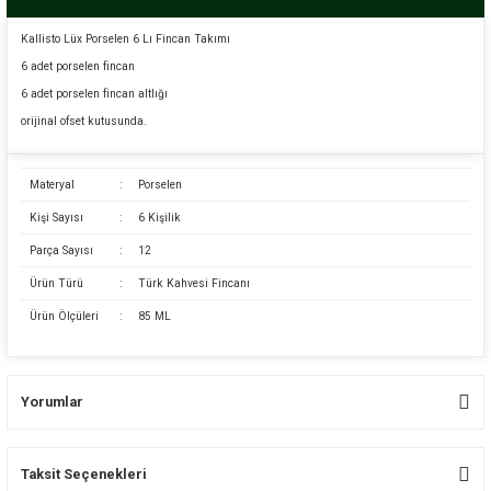
Kallisto Lüx Porselen 6 Lı Fincan Takımı
6 adet porselen fincan
6 adet porselen fincan altlığı
orijinal ofset kutusunda.
Materyal
:
Porselen
Kişi Sayısı
:
6 Kişilik
Parça Sayısı
:
12
Ürün Türü
:
Türk Kahvesi Fincanı
Ürün Ölçüleri
:
85 ML
Yorumlar
Taksit Seçenekleri
Bu ürüne ilk yorumu siz yapın!