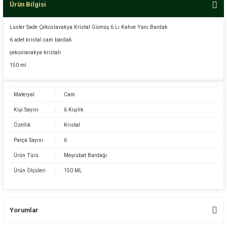
Ürün Bilgisi
Luster Sade Çekoslavakya Kristal Gümüş 6 Lı Kahve Yanı Bardak
6 adet kristal cam bardak
çekoslavakya kristali
150 ml
Materyal
:
Cam
Kişi Sayısı
:
6 Kişilik
Özellik
:
Kristal
Parça Sayısı
:
6
Ürün Türü
:
Meşrubat Bardağı
Ürün Ölçüleri
:
150 ML
Yorumlar