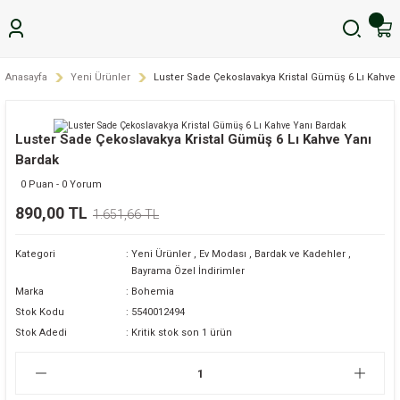
Anasayfa
Yeni Ürünler
Luster Sade Çekoslavakya Kristal Gümüş 6 Lı Kahve 
Luster Sade Çekoslavakya Kristal Gümüş 6 Lı Kahve Yanı
Bardak
0 Puan - 0 Yorum
890,00 TL
1.651,66 TL
Kategori
Yeni Ürünler
,
Ev Modası
,
Bardak ve Kadehler
,
Bayrama Özel İndirimler
Marka
Bohemia
Stok Kodu
5540012494
Stok Adedi
Kritik stok son 1 ürün