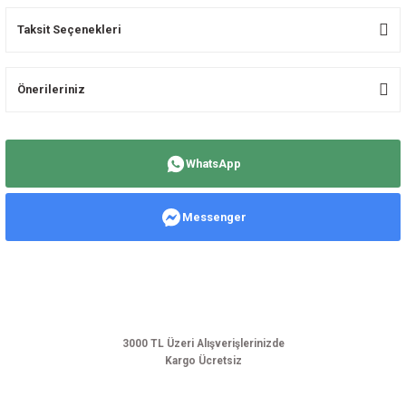
Taksit Seçenekleri
Bu ürüne ilk yorumu siz yapın!
Önerileriniz
Yorum Yaz
Bu ürünün fiyat bilgisi, resim, ürün açıklamalarında ve diğer konularda
yetersiz gördüğünüz noktaları öneri formunu kullanarak tarafımıza
WhatsApp
iletebilirsiniz.
Görüş ve önerileriniz için teşekkür ederiz.
Messenger
Ürün resmi kalitesiz, bozuk veya görüntülenemiyor.
Ürün açıklamasında eksik bilgiler bulunuyor.
Ürün bilgilerinde hatalar bulunuyor.
Ürün fiyatı diğer sitelerden daha pahalı.
Bu ürüne benzer farklı alternatifler olmalı.
3000 TL Üzeri Alışverişlerinizde
Kargo Ücretsiz