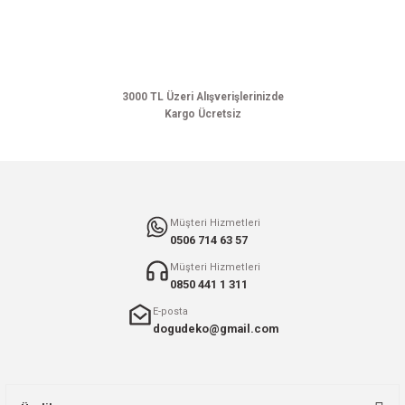
Ürün açıklamasında eksik bilgiler bulunuyor.
Ürün bilgilerinde hatalar bulunuyor.
Ürün fiyatı diğer sitelerden daha pahalı.
Bu ürüne benzer farklı alternatifler olmalı.
3000 TL Üzeri Alışverişlerinizde
Kargo Ücretsiz
Gönder
Müşteri Hizmetleri
0506 714 63 57
Müşteri Hizmetleri
0850 441 1 311
E-posta
dogudeko@gmail.com