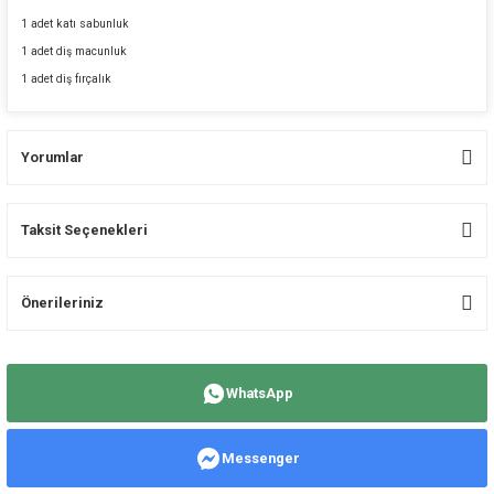
1 adet katı sabunluk
1 adet diş macunluk
1 adet diş fırçalık
Yorumlar
Taksit Seçenekleri
Bu ürüne ilk yorumu siz yapın!
Önerileriniz
Yorum Yaz
Bu ürünün fiyat bilgisi, resim, ürün açıklamalarında ve diğer konularda
yetersiz gördüğünüz noktaları öneri formunu kullanarak tarafımıza
WhatsApp
iletebilirsiniz.
Görüş ve önerileriniz için teşekkür ederiz.
Messenger
Ürün resmi kalitesiz, bozuk veya görüntülenemiyor.