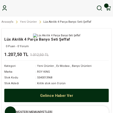
Anasayfa
Yeni Ürünler
Lüx Akrilik 4 Parça Banyo Seti Şeffaf
Lüx Akrilik 4 Parça Banyo Seti Şeffaf
0 Puan - 0 Yorum
1.207,50 TL
1.312,50 TL
Kategori
Yeni Ürünler
,
Ev Modası
,
Banyo Ürünleri
Marka
ROY KING
Stok Kodu
5540013968
Stok Adedi
Kritik stok son 0 ürün
Gelince Haber Ver
MÜŞTERİ MEMUNİYETLERİ