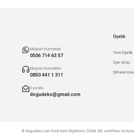
Üyelik
Müşteri Hizmetleri
Yeni Üyelik
0506 714 63 57
Üye Girişi
Müşteri Hizmetleri
Şifremi Unu
0850 441 1 311
E-posta
dogudeko@gmail.com
© dogudeko.com Kredi kartı bilgileriniz 256bit SSL sertifikası ile kor