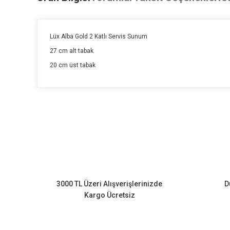
Lüx Alba Gold 2 Katlı Servis Sunum
27 cm alt tabak
20 cm üst tabak
Bu ürünün fiyat bilgisi, resim, ürün açıklamalarında ve diğer k
Görüş ve önerileriniz için teşekkür ederiz.
Ürün resmi kalitesiz, bozuk veya görüntülenemiyor.
Ürün açıklamasında eksik bilgiler bulunuyor.
Ürün bilgilerinde hatalar bulunuyor.
3000 TL Üzeri Alışverişlerinizde
D
Ürün fiyatı diğer sitelerden daha pahalı.
Kargo Ücretsiz
Bu ürüne benzer farklı alternatifler olmalı.