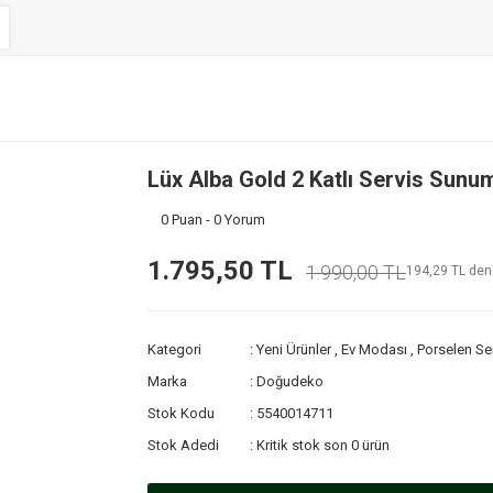
Lüx Alba Gold 2 Katlı Servis Sunu
0 Puan - 0 Yorum
1.795,50 TL
1.990,00 TL
194,29 TL den 
Kategori
Yeni Ürünler
,
Ev Modası
,
Porselen Ser
Marka
Doğudeko
Stok Kodu
5540014711
Stok Adedi
Kritik stok son 0 ürün