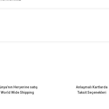
onularda yetersiz gördüğünüz noktaları öneri formunu kullanarak tarafımıza ileteb
Bu ürüne ilk yorumu siz yapın!
Yorum Yaz
ünya’nın Heryerine satış
Anlaşmalı Kartlarda
World Wide Shipping
Taksit Seçenekleri