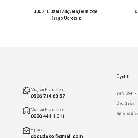
Ürün bilgilerinde hatalar bulunuyor.
3000 TL Üzeri Alışverişlerinizde
D
Ürün fiyatı diğer sitelerden daha pahalı.
Kargo Ücretsiz
Bu ürüne benzer farklı alternatifler olmalı.
Üyelik
Müşteri Hizmetleri
Yeni Üyelik
0506 714 63 57
Üye Girişi
Müşteri Hizmetleri
Şifremi Unu
0850 441 1 311
E-posta
dogudeko@gmail.com