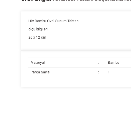
Lüx Bambu Oval Sunum Tahtası
ölçü bilgileri:
20 x 12 cm
Materyal
:
Bambu
Parça Sayısı
:
1
Bu ürünün fiyat bilgisi, resim, ürün açıklamalarında ve diğer k
Görüş ve önerileriniz için teşekkür ederiz.
Ürün resmi kalitesiz, bozuk veya görüntülenemiyor.
Ürün açıklamasında eksik bilgiler bulunuyor.