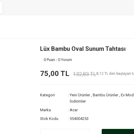
Lüx Bambu Oval Sunum Tahtası
0 Puan - 0 Yorum
75,00 TL
132,83 TL
8,12 TL den başlayan ta
Kategori
Yeni Ürünler
,
Bambu Ürünler
,
Ev Mod
İndirimler
Marka
Acar
Stok Kodu
554004253