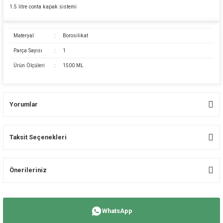
1.5 litre conta kapak sistemi
Materyal
:
Borosilikat
Parça Sayısı
:
1
Ürün Ölçüleri
:
1500 ML
Yorumlar
Taksit Seçenekleri
Bu ürüne ilk yorumu siz yapın!
Önerileriniz
Yorum Yaz
Bu ürünün fiyat bilgisi, resim, ürün açıklamalarında ve diğer konularda
yetersiz gördüğünüz noktaları öneri formunu kullanarak tarafımıza
WhatsApp
iletebilirsiniz.
Görüş ve önerileriniz için teşekkür ederiz.