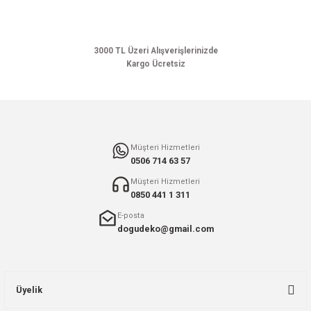
Ürün bilgilerinde hatalar bulunuyor.
Ürün fiyatı diğer sitelerden daha pahalı.
Bu ürüne benzer farklı alternatifler olmalı.
3000 TL Üzeri Alışverişlerinizde
Kargo Ücretsiz
Gönder
Müşteri Hizmetleri
0506 714 63 57
Müşteri Hizmetleri
0850 441 1 311
E-posta
dogudeko@gmail.com
Üyelik