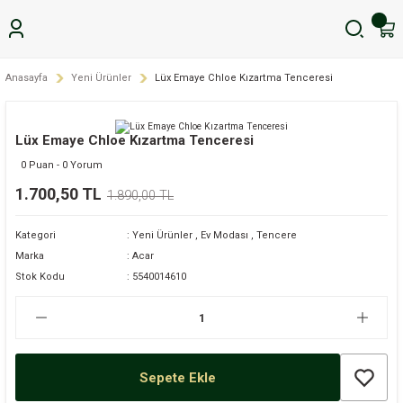
Anasayfa
Yeni Ürünler
Lüx Emaye Chloe Kızartma Tenceresi
Lüx Emaye Chloe Kızartma Tenceresi
0 Puan - 0 Yorum
1.700,50 TL
1.890,00 TL
Kategori
Yeni Ürünler
,
Ev Modası
,
Tencere
Marka
Acar
Stok Kodu
5540014610
Sepete Ekle