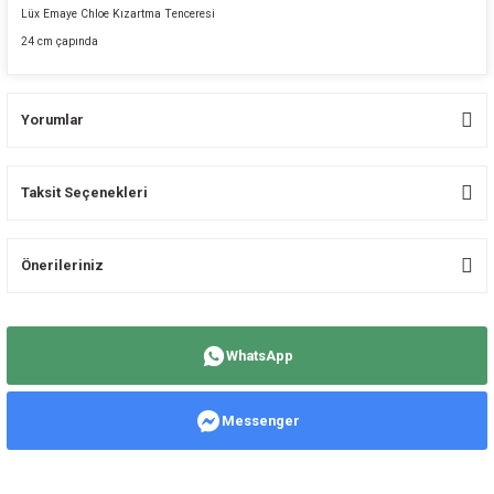
Lüx Emaye Chloe Kızartma Tenceresi
24 cm çapında
Yorumlar
Taksit Seçenekleri
Bu ürüne ilk yorumu siz yapın!
Önerileriniz
Yorum Yaz
Bu ürünün fiyat bilgisi, resim, ürün açıklamalarında ve diğer konularda
yetersiz gördüğünüz noktaları öneri formunu kullanarak tarafımıza
WhatsApp
iletebilirsiniz.
Görüş ve önerileriniz için teşekkür ederiz.
Messenger
Ürün resmi kalitesiz, bozuk veya görüntülenemiyor.
Ürün açıklamasında eksik bilgiler bulunuyor.