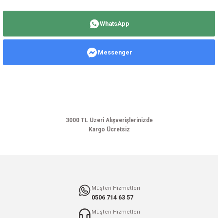
Bu ürünün fiyat bilgisi, resim, ürün açıklamalarında ve diğer konularda
yetersiz gördüğünüz noktaları öneri formunu kullanarak tarafımıza
WhatsApp
iletebilirsiniz.
Görüş ve önerileriniz için teşekkür ederiz.
Messenger
Ürün resmi kalitesiz, bozuk veya görüntülenemiyor.
Ürün açıklamasında eksik bilgiler bulunuyor.
Ürün bilgilerinde hatalar bulunuyor.
Ürün fiyatı diğer sitelerden daha pahalı.
Bu ürüne benzer farklı alternatifler olmalı.
3000 TL Üzeri Alışverişlerinizde
Kargo Ücretsiz
Gönder
Müşteri Hizmetleri
0506 714 63 57
Müşteri Hizmetleri