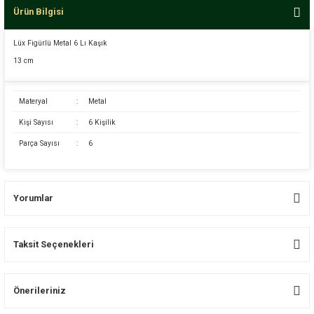
Ürün Bilgisi
Lüx Figürlü Metal 6 Lı Kaşık
13 cm
Materyal
:
Metal
Kişi Sayısı
:
6 Kişilik
Parça Sayısı
:
6
Yorumlar
Taksit Seçenekleri
Bu ürüne ilk yorumu siz yapın!
Önerileriniz
Yorum Yaz