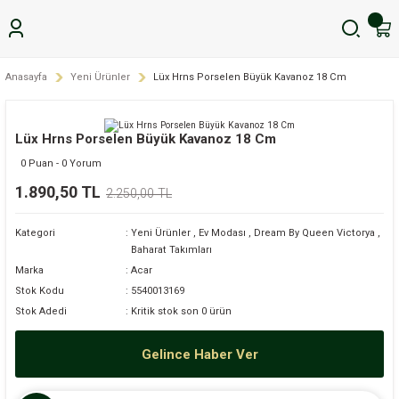
Anasayfa
Yeni Ürünler
Lüx Hrns Porselen Büyük Kavanoz 18 Cm
Lüx Hrns Porselen Büyük Kavanoz 18 Cm
0 Puan - 0 Yorum
1.890,50 TL
2.250,00 TL
Kategori
Yeni Ürünler
,
Ev Modası
,
Dream By Queen Victorya
,
Baharat Takımları
Marka
Acar
Stok Kodu
5540013169
Stok Adedi
Kritik stok son 0 ürün
Gelince Haber Ver