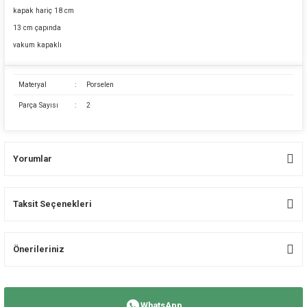
kapak hariç 18 cm
13 cm çapında
vakum kapaklı
Materyal
:
Porselen
Parça Sayısı
:
2
Yorumlar
Taksit Seçenekleri
Bu ürüne ilk yorumu siz yapın!
Önerileriniz
Yorum Yaz
Bu ürünün fiyat bilgisi, resim, ürün açıklamalarında ve diğer konularda
yetersiz gördüğünüz noktaları öneri formunu kullanarak tarafımıza
WhatsApp