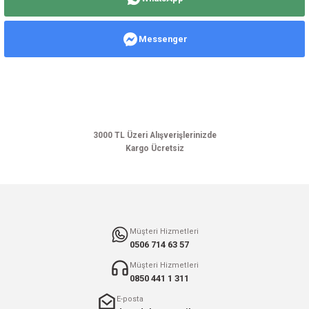
iletebilirsiniz.
Görüş ve önerileriniz için teşekkür ederiz.
Messenger
Ürün resmi kalitesiz, bozuk veya görüntülenemiyor.
Ürün açıklamasında eksik bilgiler bulunuyor.
Ürün bilgilerinde hatalar bulunuyor.
Ürün fiyatı diğer sitelerden daha pahalı.
Bu ürüne benzer farklı alternatifler olmalı.
3000 TL Üzeri Alışverişlerinizde
Kargo Ücretsiz
Gönder
Müşteri Hizmetleri
0506 714 63 57
Müşteri Hizmetleri
0850 441 1 311
E-posta