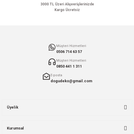
Bu ürüne benzer farklı alternatifler olmalı.
3000 TL Üzeri Alışverişlerinizde
Kargo Ücretsiz
Gönder
Müşteri Hizmetleri
0506 714 63 57
Müşteri Hizmetleri
0850 441 1 311
E-posta
dogudeko@gmail.com
Üyelik
Kurumsal