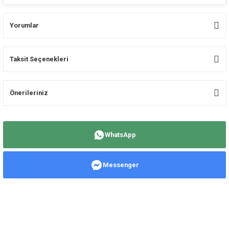
Yorumlar
Taksit Seçenekleri
Bu ürüne ilk yorumu siz yapın!
Önerileriniz
Yorum Yaz
Bu ürünün fiyat bilgisi, resim, ürün açıklamalarında ve diğer konularda
yetersiz gördüğünüz noktaları öneri formunu kullanarak tarafımıza
WhatsApp
iletebilirsiniz.
Görüş ve önerileriniz için teşekkür ederiz.
Messenger
Ürün resmi kalitesiz, bozuk veya görüntülenemiyor.
Ürün açıklamasında eksik bilgiler bulunuyor.
Ürün bilgilerinde hatalar bulunuyor.
Ürün fiyatı diğer sitelerden daha pahalı.