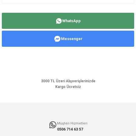
Bu ürünün fiyat bilgisi, resim, ürün açıklamalarında ve diğer konularda
yetersiz gördüğünüz noktaları öneri formunu kullanarak tarafımıza
WhatsApp
iletebilirsiniz.
Görüş ve önerileriniz için teşekkür ederiz.
Messenger
Ürün resmi kalitesiz, bozuk veya görüntülenemiyor.
Ürün açıklamasında eksik bilgiler bulunuyor.
Ürün bilgilerinde hatalar bulunuyor.
Ürün fiyatı diğer sitelerden daha pahalı.
Bu ürüne benzer farklı alternatifler olmalı.
3000 TL Üzeri Alışverişlerinizde
Kargo Ücretsiz
Gönder
Müşteri Hizmetleri
0506 714 63 57