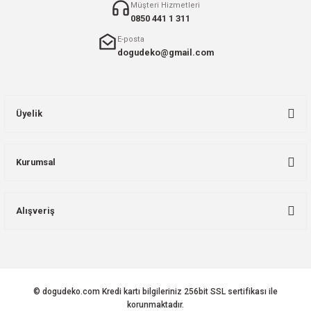
Müşteri Hizmetleri
0850 441 1 311
E-posta
dogudeko@gmail.com
Üyelik
Kurumsal
Alışveriş
© dogudeko.com Kredi kartı bilgileriniz 256bit SSL sertifikası ile
korunmaktadır.