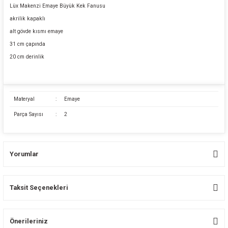
Lüx Makenzi Emaye Büyük Kek Fanusu
akrilik kapaklı
alt gövde kısmı emaye
31 cm çapında
20 cm derinlik
Materyal
:
Emaye
Parça Sayısı
:
2
Yorumlar
Taksit Seçenekleri
Bu ürüne ilk yorumu siz yapın!
Önerileriniz
Yorum Yaz