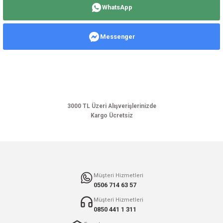
WhatsApp
iletebilirsiniz.
Görüş ve önerileriniz için teşekkür ederiz.
Messenger
Ürün resmi kalitesiz, bozuk veya görüntülenemiyor.
Ürün açıklamasında eksik bilgiler bulunuyor.
Ürün bilgilerinde hatalar bulunuyor.
Ürün fiyatı diğer sitelerden daha pahalı.
Bu ürüne benzer farklı alternatifler olmalı.
3000 TL Üzeri Alışverişlerinizde
Kargo Ücretsiz
Gönder
Müşteri Hizmetleri
0506 714 63 57
Müşteri Hizmetleri
0850 441 1 311