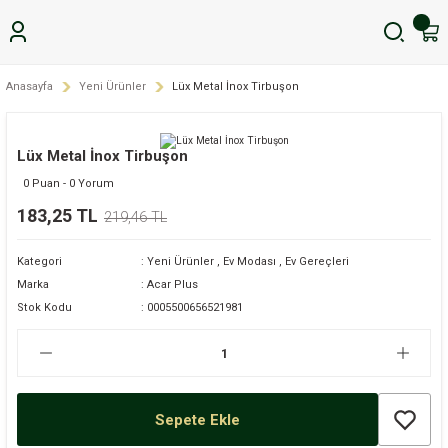
Anasayfa
Yeni Ürünler
Lüx Metal İnox Tirbuşon
Lüx Metal İnox Tirbuşon
0 Puan - 0 Yorum
183,25 TL
219,46 TL
Kategori
Yeni Ürünler
,
Ev Modası
,
Ev Gereçleri
Marka
Acar Plus
Stok Kodu
0005500656521981
Sepete Ekle