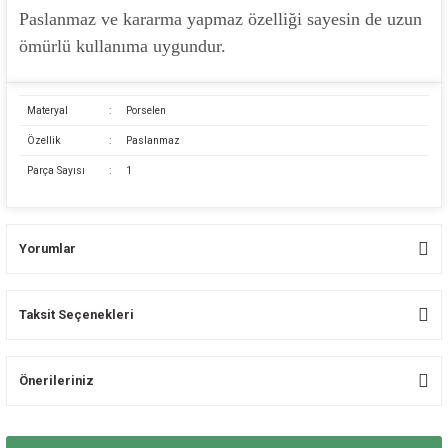
Paslanmaz ve kararma yapmaz özelliği sayesin de uzun
ömürlü kullanıma uygundur.
Materyal
:
Porselen
Özellik
:
Paslanmaz
Parça Sayısı
:
1
Yorumlar
Taksit Seçenekleri
Bu ürüne ilk yorumu siz yapın!
Önerileriniz
Yorum Yaz
Bu ürünün fiyat bilgisi, resim, ürün açıklamalarında ve diğer konularda
yetersiz gördüğünüz noktaları öneri formunu kullanarak tarafımıza