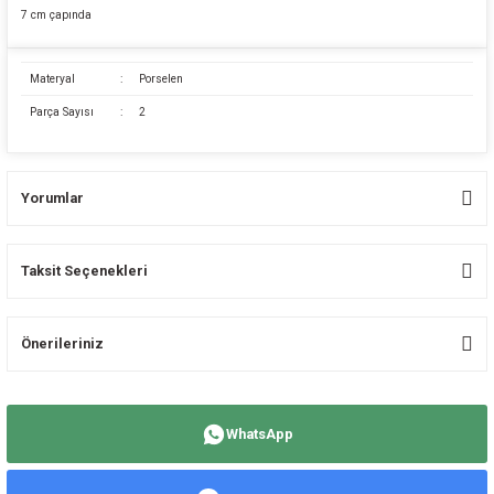
7 cm çapında
Materyal
:
Porselen
Parça Sayısı
:
2
Yorumlar
Taksit Seçenekleri
Bu ürüne ilk yorumu siz yapın!
Önerileriniz
Yorum Yaz
Bu ürünün fiyat bilgisi, resim, ürün açıklamalarında ve diğer konularda
yetersiz gördüğünüz noktaları öneri formunu kullanarak tarafımıza
WhatsApp
iletebilirsiniz.
Görüş ve önerileriniz için teşekkür ederiz.