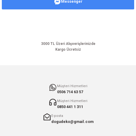
Messenger
Ürün resmi kalitesiz, bozuk veya görüntülenemiyor.
Ürün açıklamasında eksik bilgiler bulunuyor.
Ürün bilgilerinde hatalar bulunuyor.
Ürün fiyatı diğer sitelerden daha pahalı.
Bu ürüne benzer farklı alternatifler olmalı.
3000 TL Üzeri Alışverişlerinizde
Kargo Ücretsiz
Gönder
Müşteri Hizmetleri
0506 714 63 57
Müşteri Hizmetleri
0850 441 1 311
E-posta
dogudeko@gmail.com