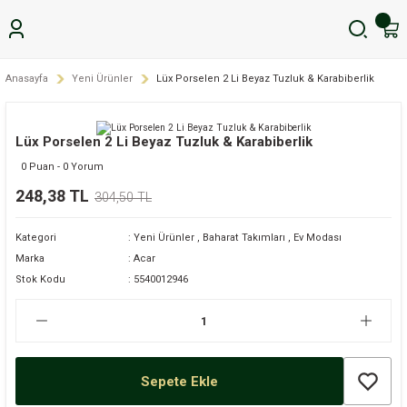
Anasayfa
Yeni Ürünler
Lüx Porselen 2 Li Beyaz Tuzluk & Karabiberlik
Lüx Porselen 2 Li Beyaz Tuzluk & Karabiberlik
0 Puan - 0 Yorum
248,38 TL
304,50 TL
Kategori
Yeni Ürünler
,
Baharat Takımları
,
Ev Modası
Marka
Acar
Stok Kodu
5540012946
Sepete Ekle