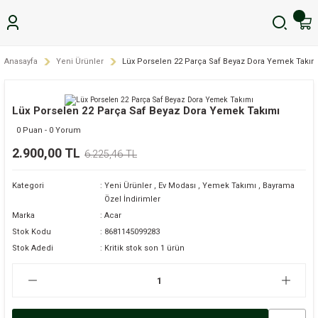
Anasayfa
Yeni Ürünler
Lüx Porselen 22 Parça Saf Beyaz Dora Yemek Takım
Lüx Porselen 22 Parça Saf Beyaz Dora Yemek Takımı
0 Puan - 0 Yorum
2.900,00 TL
6.225,46 TL
Kategori
Yeni Ürünler
,
Ev Modası
,
Yemek Takımı
,
Bayrama
Özel İndirimler
Marka
Acar
Stok Kodu
8681145099283
Stok Adedi
Kritik stok son 1 ürün