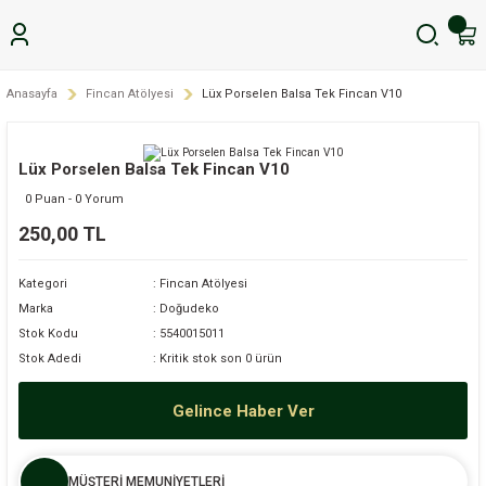
Anasayfa
Fincan Atölyesi
Lüx Porselen Balsa Tek Fincan V10
Lüx Porselen Balsa Tek Fincan V10
0 Puan - 0 Yorum
250,00 TL
Kategori
Fincan Atölyesi
Marka
Doğudeko
Stok Kodu
5540015011
Stok Adedi
Kritik stok son 0 ürün
Gelince Haber Ver
MÜŞTERİ MEMUNİYETLERİ