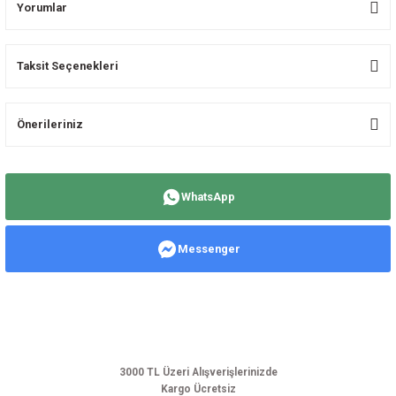
Yorumlar
Taksit Seçenekleri
Bu ürüne ilk yorumu siz yapın!
Önerileriniz
Yorum Yaz
Bu ürünün fiyat bilgisi, resim, ürün açıklamalarında ve diğer konularda
yetersiz gördüğünüz noktaları öneri formunu kullanarak tarafımıza
WhatsApp
iletebilirsiniz.
Görüş ve önerileriniz için teşekkür ederiz.
Messenger
Ürün resmi kalitesiz, bozuk veya görüntülenemiyor.
Ürün açıklamasında eksik bilgiler bulunuyor.
Ürün bilgilerinde hatalar bulunuyor.
Ürün fiyatı diğer sitelerden daha pahalı.
Bu ürüne benzer farklı alternatifler olmalı.
3000 TL Üzeri Alışverişlerinizde
Kargo Ücretsiz