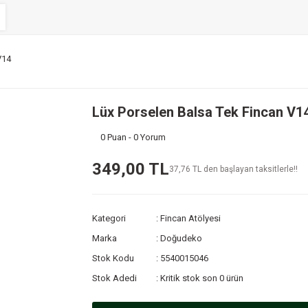
V14
Lüx Porselen Balsa Tek Fincan V1
0 Puan - 0 Yorum
349,00 TL
37,76 TL den başlayan taksitlerle!!
Kategori
Fincan Atölyesi
Marka
Doğudeko
Stok Kodu
5540015046
Stok Adedi
Kritik stok son 0 ürün