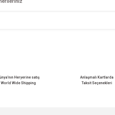
erileriniz
onularda yetersiz gördüğünüz noktaları öneri formunu kullanarak tarafımıza ileteb
Bu ürüne ilk yorumu siz yapın!
Yorum Yaz
ünya’nın Heryerine satış
Anlaşmalı Kartlarda
World Wide Shipping
Taksit Seçenekleri