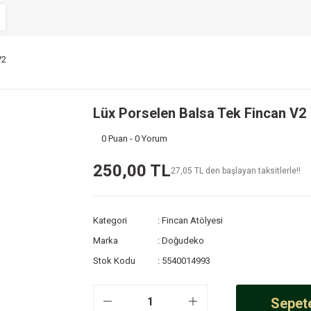
V2
Lüx Porselen Balsa Tek Fincan V2
0 Puan - 0 Yorum
250,00 TL
27,05 TL den başlayan taksitlerle!!
Kategori
Fincan Atölyesi
Marka
Doğudeko
Stok Kodu
5540014993
Sepete