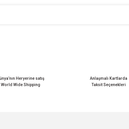
onularda yetersiz gördüğünüz noktaları öneri formunu kullanarak tarafımıza ileteb
Bu ürüne ilk yorumu siz yapın!
Yorum Yaz
ünya’nın Heryerine satış
Anlaşmalı Kartlarda
World Wide Shipping
Taksit Seçenekleri
Gönder