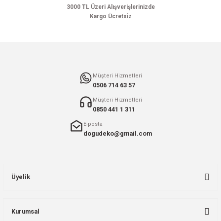
Bu ürüne benzer farklı alternatifler olmalı.
3000 TL Üzeri Alışverişlerinizde
Kargo Ücretsiz
Gönder
Müşteri Hizmetleri
0506 714 63 57
Müşteri Hizmetleri
0850 441 1 311
E-posta
dogudeko@gmail.com
Üyelik
Kurumsal