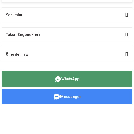
Yorumlar
Taksit Seçenekleri
Bu ürüne ilk yorumu siz yapın!
Önerileriniz
Yorum Yaz
Bu ürünün fiyat bilgisi, resim, ürün açıklamalarında ve diğer konularda
yetersiz gördüğünüz noktaları öneri formunu kullanarak tarafımıza
WhatsApp
iletebilirsiniz.
Görüş ve önerileriniz için teşekkür ederiz.
Messenger
Ürün resmi kalitesiz, bozuk veya görüntülenemiyor.
Ürün açıklamasında eksik bilgiler bulunuyor.
Ürün bilgilerinde hatalar bulunuyor.
Ürün fiyatı diğer sitelerden daha pahalı.