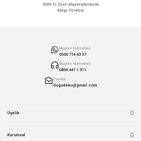
Bu ürüne benzer farklı alternatifler olmalı.
3000 TL Üzeri Alışverişlerinizde
Kargo Ücretsiz
Gönder
Müşteri Hizmetleri
0506 714 63 57
Müşteri Hizmetleri
0850 441 1 311
E-posta
dogudeko@gmail.com
Üyelik
Kurumsal