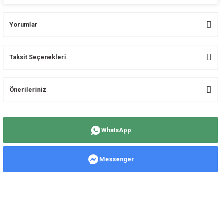
Yorumlar
Taksit Seçenekleri
Bu ürüne ilk yorumu siz yapın!
Önerileriniz
Yorum Yaz
Bu ürünün fiyat bilgisi, resim, ürün açıklamalarında ve diğer konularda
yetersiz gördüğünüz noktaları öneri formunu kullanarak tarafımıza
WhatsApp
iletebilirsiniz.
Görüş ve önerileriniz için teşekkür ederiz.
Messenger
Ürün resmi kalitesiz, bozuk veya görüntülenemiyor.
Ürün açıklamasında eksik bilgiler bulunuyor.
Ürün bilgilerinde hatalar bulunuyor.
Ürün fiyatı diğer sitelerden daha pahalı.