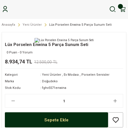
Anasayfa
Yeni Ürünler
Lüx Porselen Enwina 5 Parça Sunum Seti
Lüx Porselen Enwina 5 Parça Sunum Seti
0 Puan - 0 Yorum
8.934,74 TL
12.500,00 TL
Kategori
Yeni Ürünler
,
Ev Modası
,
Porselen Servisler
Marka
Doğudeko
Stok Kodu
fghv5571enwina
Sepete Ekle