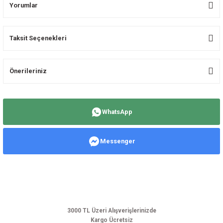
Yorumlar
Taksit Seçenekleri
Bu ürüne ilk yorumu siz yapın!
Önerileriniz
Yorum Yaz
Bu ürünün fiyat bilgisi, resim, ürün açıklamalarında ve diğer konularda
yetersiz gördüğünüz noktaları öneri formunu kullanarak tarafımıza
WhatsApp
iletebilirsiniz.
Görüş ve önerileriniz için teşekkür ederiz.
Messenger
Ürün resmi kalitesiz, bozuk veya görüntülenemiyor.
Ürün açıklamasında eksik bilgiler bulunuyor.
Ürün bilgilerinde hatalar bulunuyor.
Ürün fiyatı diğer sitelerden daha pahalı.
Bu ürüne benzer farklı alternatifler olmalı.
3000 TL Üzeri Alışverişlerinizde
Kargo Ücretsiz