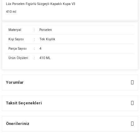
Lüx Porselen Figürlü Süzgeçli Kapaklı Kupa V3
410 ml
Materyal
:
Porselen
Kişi Sayısı
:
Tek Kişilik
Parça Sayısı
:
4
Ürün Ölçüleri
:
410 ML
Yorumlar
Taksit Seçenekleri
Bu ürüne ilk yorumu siz yapın!
Önerileriniz
Yorum Yaz
Bu ürünün fiyat bilgisi, resim, ürün açıklamalarında ve diğer konularda