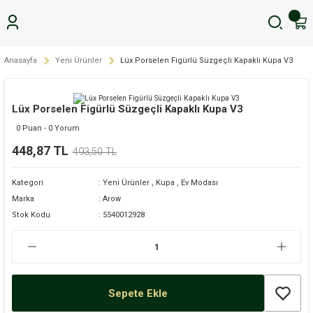
Anasayfa
Yeni Ürünler
Lüx Porselen Figürlü Süzgeçli Kapaklı Kupa V3
Lüx Porselen Figürlü Süzgeçli Kapaklı Kupa V3
0 Puan - 0 Yorum
448,87 TL
493,50 TL
Kategori
Yeni Ürünler
,
Kupa
,
Ev Modası
Marka
Arow
Stok Kodu
5540012928
Sepete Ekle