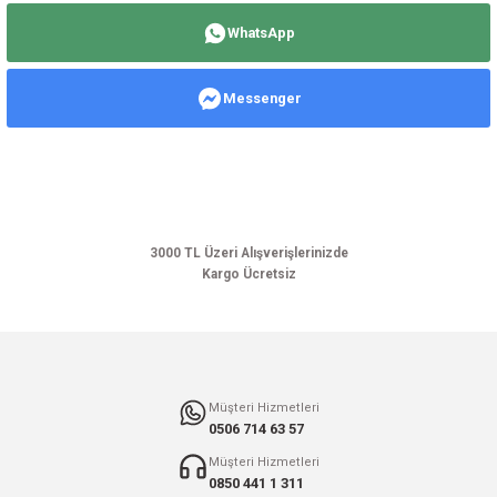
yetersiz gördüğünüz noktaları öneri formunu kullanarak tarafımıza
WhatsApp
iletebilirsiniz.
Görüş ve önerileriniz için teşekkür ederiz.
Messenger
Ürün resmi kalitesiz, bozuk veya görüntülenemiyor.
Ürün açıklamasında eksik bilgiler bulunuyor.
Ürün bilgilerinde hatalar bulunuyor.
Ürün fiyatı diğer sitelerden daha pahalı.
Bu ürüne benzer farklı alternatifler olmalı.
3000 TL Üzeri Alışverişlerinizde
Kargo Ücretsiz
Gönder
Müşteri Hizmetleri
0506 714 63 57
Müşteri Hizmetleri
0850 441 1 311