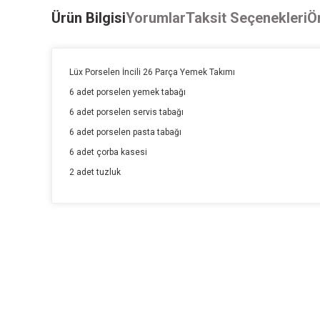
Ürün Bilgisi
Yorumlar
Taksit Seçenekleri
Ön
Lüx Porselen İncili 26 Parça Yemek Takımı
6 adet porselen yemek tabağı
6 adet porselen servis tabağı
6 adet porselen pasta tabağı
6 adet çorba kasesi
2 adet tuzluk
Bu ürünün fiyat bilgisi, resim, ürün açıklamalarında ve diğer k
Görüş ve önerileriniz için teşekkür ederiz.
Ürün resmi kalitesiz, bozuk veya görüntülenemiyor.
Ürün açıklamasında eksik bilgiler bulunuyor.
Ürün bilgilerinde hatalar bulunuyor.