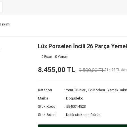
 Takımı
Lüx Porselen İncili 26 Parça Yeme
0 Puan - 0 Yorum
8.455,00 TL
9.500,00 TL
914,92 TL den 
Kategori
Yeni Ürünler
,
Ev Modası
,
Yemek Takı
Marka
Doğudeko
Stok Kodu
5540014523
Stok Adedi
Kritik stok son 0 ürün