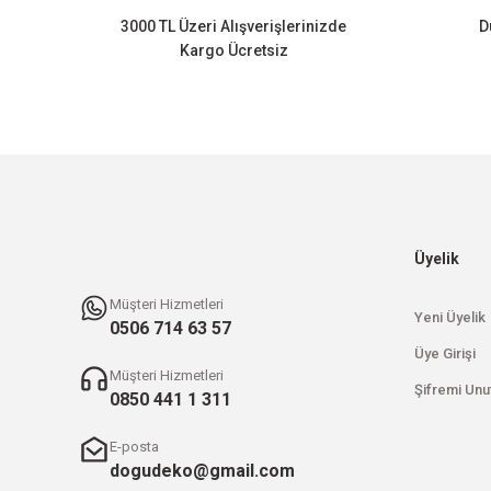
3000 TL Üzeri Alışverişlerinizde
D
Ürün fiyatı diğer sitelerden daha pahalı.
Kargo Ücretsiz
Bu ürüne benzer farklı alternatifler olmalı.
Üyelik
Müşteri Hizmetleri
Yeni Üyelik
0506 714 63 57
Üye Girişi
Müşteri Hizmetleri
Şifremi Unu
0850 441 1 311
E-posta
dogudeko@gmail.com