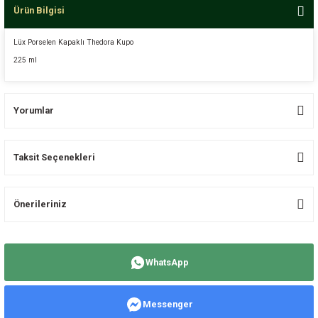
Ürün Bilgisi
Lüx Porselen Kapaklı Thedora Kupo
225 ml
Yorumlar
Taksit Seçenekleri
Bu ürüne ilk yorumu siz yapın!
Önerileriniz
Yorum Yaz
Bu ürünün fiyat bilgisi, resim, ürün açıklamalarında ve diğer konularda
yetersiz gördüğünüz noktaları öneri formunu kullanarak tarafımıza
WhatsApp
iletebilirsiniz.
Görüş ve önerileriniz için teşekkür ederiz.
Messenger
Ürün resmi kalitesiz, bozuk veya görüntülenemiyor.