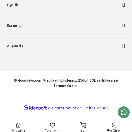
Üyelik
Kurumsal
Alışveriş
© dogudeko.com Kredi kartı bilgileriniz 256bit SSL sertifikası ile
korunmaktadır.
ideasoft
ile
e-
hazırlandı.
ticaret
paketleri
Anasayfa
Favorilerim
Üye Girişi
Sepet