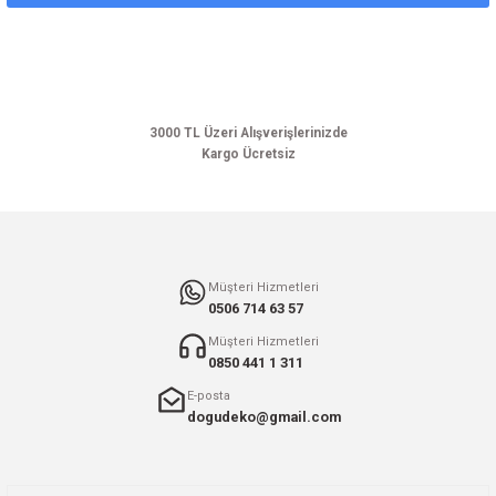
Ürün açıklamasında eksik bilgiler bulunuyor.
Ürün bilgilerinde hatalar bulunuyor.
Ürün fiyatı diğer sitelerden daha pahalı.
Bu ürüne benzer farklı alternatifler olmalı.
3000 TL Üzeri Alışverişlerinizde
Kargo Ücretsiz
Gönder
Müşteri Hizmetleri
0506 714 63 57
Müşteri Hizmetleri
0850 441 1 311
E-posta
dogudeko@gmail.com