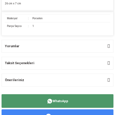
26 cm x 7 cm
Materyal
:
Porselen
Parça Sayısı
:
1
Yorumlar
Taksit Seçenekleri
Bu ürüne ilk yorumu siz yapın!
Önerileriniz
Yorum Yaz
Bu ürünün fiyat bilgisi, resim, ürün açıklamalarında ve diğer konularda
yetersiz gördüğünüz noktaları öneri formunu kullanarak tarafımıza
WhatsApp
iletebilirsiniz.
Görüş ve önerileriniz için teşekkür ederiz.