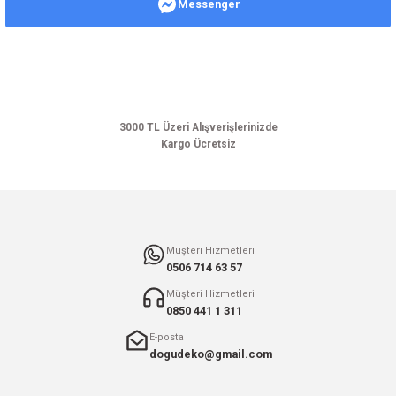
Messenger
Ürün resmi kalitesiz, bozuk veya görüntülenemiyor.
Ürün açıklamasında eksik bilgiler bulunuyor.
Ürün bilgilerinde hatalar bulunuyor.
Ürün fiyatı diğer sitelerden daha pahalı.
Bu ürüne benzer farklı alternatifler olmalı.
3000 TL Üzeri Alışverişlerinizde
Kargo Ücretsiz
Gönder
Müşteri Hizmetleri
0506 714 63 57
Müşteri Hizmetleri
0850 441 1 311
E-posta
dogudeko@gmail.com