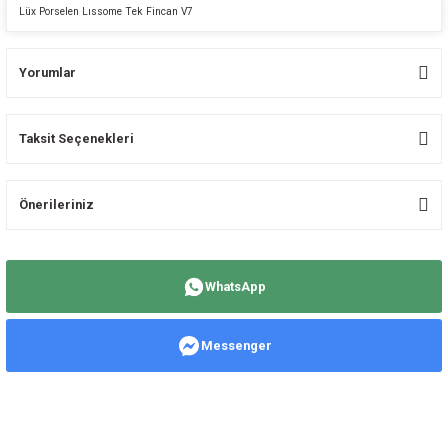
Lüx Porselen Lıssome Tek Fincan V7
Yorumlar
Taksit Seçenekleri
Bu ürüne ilk yorumu siz yapın!
Önerileriniz
Yorum Yaz
Bu ürünün fiyat bilgisi, resim, ürün açıklamalarında ve diğer konularda
yetersiz gördüğünüz noktaları öneri formunu kullanarak tarafımıza
WhatsApp
iletebilirsiniz.
Görüş ve önerileriniz için teşekkür ederiz.
Messenger
Ürün resmi kalitesiz, bozuk veya görüntülenemiyor.
Ürün açıklamasında eksik bilgiler bulunuyor.
Ürün bilgilerinde hatalar bulunuyor.
Ürün fiyatı diğer sitelerden daha pahalı.