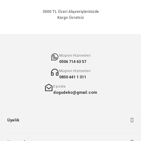
Bu ürüne benzer farklı alternatifler olmalı.
3000 TL Üzeri Alışverişlerinizde
Kargo Ücretsiz
Gönder
Müşteri Hizmetleri
0506 714 63 57
Müşteri Hizmetleri
0850 441 1 311
E-posta
dogudeko@gmail.com
Üyelik