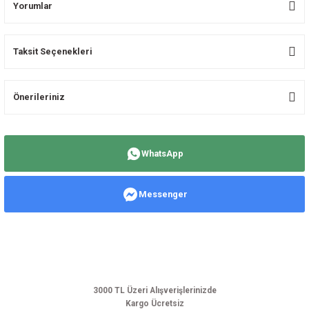
Yorumlar
Taksit Seçenekleri
Bu ürüne ilk yorumu siz yapın!
Önerileriniz
Yorum Yaz
Bu ürünün fiyat bilgisi, resim, ürün açıklamalarında ve diğer konularda
yetersiz gördüğünüz noktaları öneri formunu kullanarak tarafımıza
WhatsApp
iletebilirsiniz.
Görüş ve önerileriniz için teşekkür ederiz.
Messenger
Ürün resmi kalitesiz, bozuk veya görüntülenemiyor.
Ürün açıklamasında eksik bilgiler bulunuyor.
Ürün bilgilerinde hatalar bulunuyor.
Ürün fiyatı diğer sitelerden daha pahalı.
Bu ürüne benzer farklı alternatifler olmalı.
3000 TL Üzeri Alışverişlerinizde
Kargo Ücretsiz