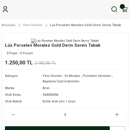
Anasayfa
Yeni Ürünler
Lüx Porselen Moralez Gold Derin Servis Tabak
Lüx Porselen Moralez Gold Derin Servis Tabak
0 Puan - 0 Yorum
1.250,00 TL
2.182,96 TL
Kategori
Yeni Ürünler
,
Ev Modası
,
Porselen Servisler
,
Bayrama Özel İndirimler
Marka
Acar
Stok Kodu
554004356
Stok Adedi
Kritik stok son 1 ürün