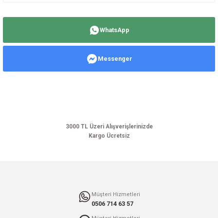
Bu ürünün fiyat bilgisi, resim, ürün açıklamalarında ve diğer konularda
yetersiz gördüğünüz noktaları öneri formunu kullanarak tarafımıza
WhatsApp
iletebilirsiniz.
Görüş ve önerileriniz için teşekkür ederiz.
Messenger
Ürün resmi kalitesiz, bozuk veya görüntülenemiyor.
Ürün açıklamasında eksik bilgiler bulunuyor.
Ürün bilgilerinde hatalar bulunuyor.
Ürün fiyatı diğer sitelerden daha pahalı.
Bu ürüne benzer farklı alternatifler olmalı.
3000 TL Üzeri Alışverişlerinizde
Kargo Ücretsiz
Gönder
Müşteri Hizmetleri
0506 714 63 57