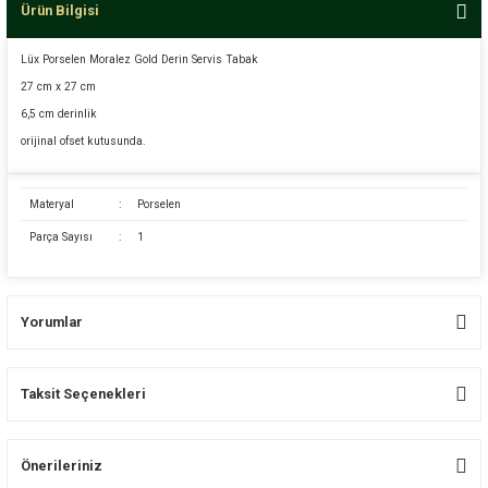
Ürün Bilgisi
Lüx Porselen Moralez Gold Derin Servis Tabak
27 cm x 27 cm
6,5 cm derinlik
orijinal ofset kutusunda.
Materyal
:
Porselen
Parça Sayısı
:
1
Yorumlar
Taksit Seçenekleri
Bu ürüne ilk yorumu siz yapın!
Önerileriniz
Yorum Yaz