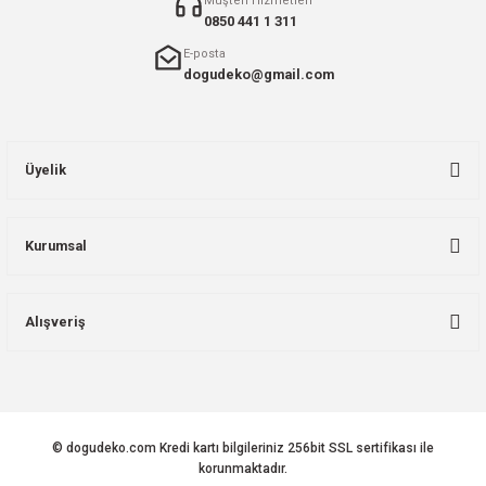
Müşteri Hizmetleri
0850 441 1 311
E-posta
dogudeko@gmail.com
Üyelik
Kurumsal
Alışveriş
© dogudeko.com Kredi kartı bilgileriniz 256bit SSL sertifikası ile
korunmaktadır.