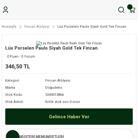
Anasayfa
Fincan Atölyesi
Lüx Porselen Paulo Siyah Gold Tek Fincan
Lüx Porselen Paulo Siyah Gold Tek Fincan
0 Puan - 0 Yorum
346,50 TL
Kategori
Fincan Atölyesi
Marka
Doğudeko
Stok Kodu
5540013866
Stok Adedi
Kritik stok son 0 ürün
Gelince Haber Ver
MÜŞTERİ MEMUNİYETLERİ