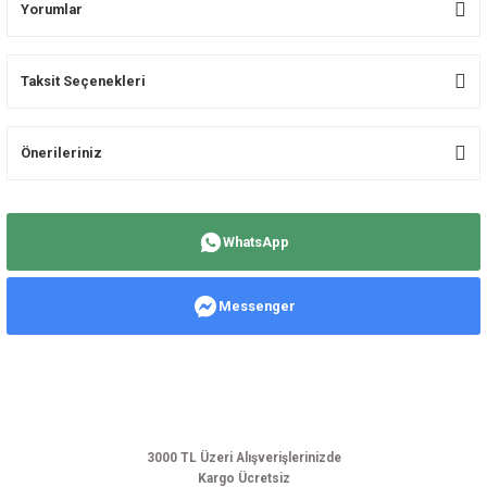
Yorumlar
Taksit Seçenekleri
Bu ürüne ilk yorumu siz yapın!
Önerileriniz
Yorum Yaz
Bu ürünün fiyat bilgisi, resim, ürün açıklamalarında ve diğer konularda
yetersiz gördüğünüz noktaları öneri formunu kullanarak tarafımıza
WhatsApp
iletebilirsiniz.
Görüş ve önerileriniz için teşekkür ederiz.
Messenger
Ürün resmi kalitesiz, bozuk veya görüntülenemiyor.
Ürün açıklamasında eksik bilgiler bulunuyor.
Ürün bilgilerinde hatalar bulunuyor.
Ürün fiyatı diğer sitelerden daha pahalı.
Bu ürüne benzer farklı alternatifler olmalı.
3000 TL Üzeri Alışverişlerinizde
Kargo Ücretsiz